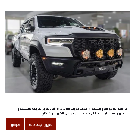
رام 1500 آر إتش أو داستبورن: أقوى شاحنة
في هذا الموقع نقوم باستخدام ملفات تعريف الارتباط من أجل تعزيز تجربتك كمستخدم.
باستمرار استخدامك لهذا الموقع فإنك توافق على الشروط والأحكام
للطرق الوعرة في الإمارات
تغيير الإعدادات
موافق