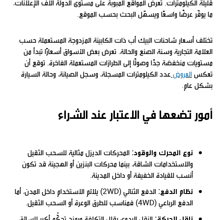
قليلة الكيلومترات. تعرض المواقع المبوبة على مستوى الدولة آلاف الإعلانات،
ما يوفّر عرضًا واسعًا ويسهّل البحث بحسب الموقع.
تختلف أسعار شاحنات البيك أب ذات الكابينة المزدوجة المستعملة حسب
العلامة التجارية وسنة الصنع والحالة. تعرض بعض الأسواق أسعارًا تبدأ من
مستويات منخفضة جدًا وصولًا إلى الطرازات المستعملة الفاخرة. توقع أن
تعكس
العروض
عدد الكيلومترات المسجلة، وسجل الصيانة، وحالة السيارة
بشكل عام.
أمور تضعها في الاعتبار عند الشراء
نوع المحرك والوقود:
المحركات الديزل مثالية للسحب الثقيل
والاستخدامات الشاقة، بينما محركات البنزين أو الهجينة قد تكون
أنسب للقيادة الخفيفة أو داخل المدينة.
نظام الدفع:
الدفع الثنائي (2WD) يلائم الاستخدام داخل المدن، أما
الدفع الرباعي (4WD) فمناسب للطرق الوعرة أو السحب الثقيل.
ناقل الحركة:
النقل اليدوي يقلل التكلفة ويمنح تحكُّم أكبر للسائق،