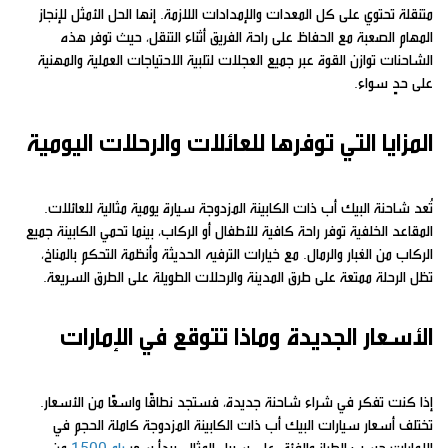
متنقلة تحتوي على كل المعدات والإمدادات اللازمة. إنها الحل الأمثل لإنجاز
المهام الصعبة مع الحفاظ على راحة الفريق أثناء التنقل، حيث توفر هذه
الشاحنات توازن القوة عبر جميع العجلات لتلبية الاحتياجات العملية والمهنية
على حدٍ سواء.
المزايا التي توفرها للعائلات والرحلات اليومية
تُعد شاحنة البيك أب ذات الكابينة المزدوجة سيارة يومية مثالية للعائلات.
المقاعد الخلفية توفر راحة كافية للأطفال أو الركاب، بينما تحمي الكابينة جميع
الركاب من الغبار والرمال. مع خيارات الترفيه الحديثة وأنظمة التحكم بالمناخ،
تظل الرحلة ممتعة على طرق المدينة والرحلات الطويلة على الطرق السريعة.
الأسعار الجديدة وماذا تتوقع في الإمارات
إذا كنت تفكر في شراء شاحنة جديدة، فستجد نطاقًا واسعًا من الأسعار.
تختلف أسعار سيارات البيك أب ذات الكابينة المزدوجة كاملة الحجم في
الإمارات حسب الطراز والفئة. على سبيل المثال، يبدأ سعر
رام 1500
من