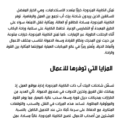
تمثل الكابينة المزدوجة خيارًا متعدد الاستخدامات، وهي الخيار المفضل
للسائقين الذين يريدون شاحنة بيك أب تجمع بين العمل والرفاهية. توفر
الكابينة المزدوجة مساحة للطاقم أو العائلة، ومثالية لنقل الأمتعة سواء على
الطرق المعبدة أو التضاريس الوعرة. تحافظ الكابينة على سلامة وراحة الركاب
أثناء الرحلات الطويلة عبر الإمارات. كما تمنح الكابينة المزدوجة خيارات متنوعة
من حيث نوع المحرك ونظام القيادة وسعة الحمولة لتناسب مختلف الأعمال
وأنماط الحياة، وتُعتبر رمزًا في عالم المركبات العملية لموازنتها المثالية بين القوة
والراحة.
المزايا التي توفرها للأعمال
تسهّل شاحنات البيك أب ذات الكابينة المزدوجة إدارة مواقع العمل، إذ
يمكنك نقل الفريق وتخزين الأدوات في صندوق الحمولة. تأتي العديد من
الطرازات بمحركات ديزل قوية وسعة سحب عالية كمعيار، مما يوفر القوة
والموثوقية المطلوبة. تساعد هذه الميزات في النقل، والسحب، والتوقفات
المتكررة، مع الحفاظ على سرعة ثابتة حتى عند التحميل الكامل. بالنسبة
للمشترين من أصحاب الأعمال، تصبح الكابينة المزدوجة غالبًا مساحة عمل