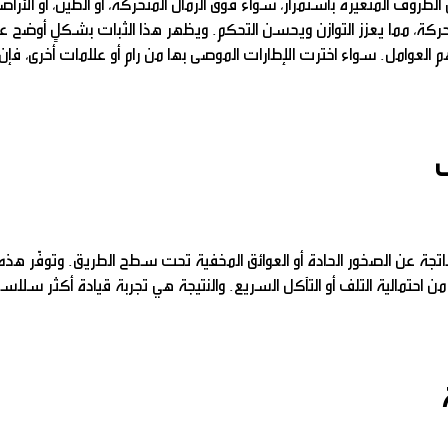
لظروف المتغيرة باستمرار، سواء فوق الرمال المتحركة، أو الطين، أو الأرا
لحركة، مما يعزز التوازن ويحسن التحكم. ويظهر هذا الثبات بشكلٍ أوضح 
عوامل. سواء اخترت الإطارات الموصى بها من رام أو علامات أخرى، فإن ا
ف
جة عن الصخور الحادة أو العوائق المخفية تحت سطح الطريق. وتوفّر هذه ا
ن احتمالية التلف أو التآكل السريع. والنتيجة هي تجربة قيادة أكثر سلاسة 