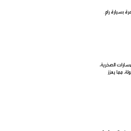
رة بسيارة رام.
لمسارات الصخرية،
لة، مما يعزز