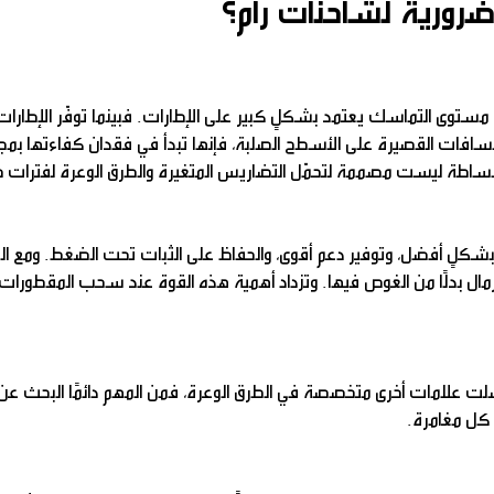
 ضرورية لشاحنات رام؟
مستوى التماسك يعتمد بشكلٍ كبير على الإطارات. فبينما توفّر الإطارات 
مسافات القصيرة على الأسطح الصلبة، فإنها تبدأ في فقدان كفاءتها بمج
ا ببساطة ليست مصممة لتحمّل التضاريس المتغيرة والطرق الوعرة لفترات 
 بشكلٍ أفضل، وتوفير دعم أقوى، والحفاظ على الثبات تحت الضغط. ومع ال
ال بدلًا من الغوص فيها. وتزداد أهمية هذه القوة عند سحب المقطورات،
ّلت علامات أخرى متخصصة في الطرق الوعرة، فمن المهم دائمًا البحث عن
كل مغامرة.