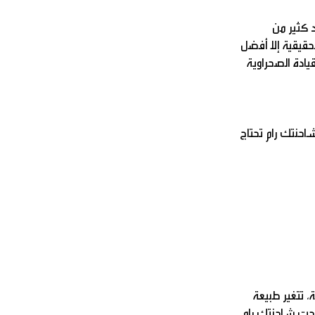
د كثير من
حقيقية إلا أفضل
يادة الصحراوية
احنتك رام تحتاج
، تتغير طبيعة
تحت شاحنتك رام،