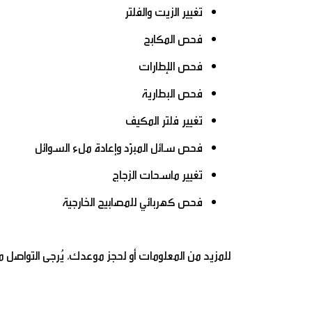
تغيير الزيت والفلتر
فحص المكابح
فحص الإطارات
فحص البطارية
تغيير فلتر المكيف
فحص سائل المبرّد وإعادة ملء السوائل
تغيير ماسحات الزجاج
فحص كهربائي للمصابيح الخارجية
للمزيد من المعلومات أو لحجز موعدك، يُرجى التواصل