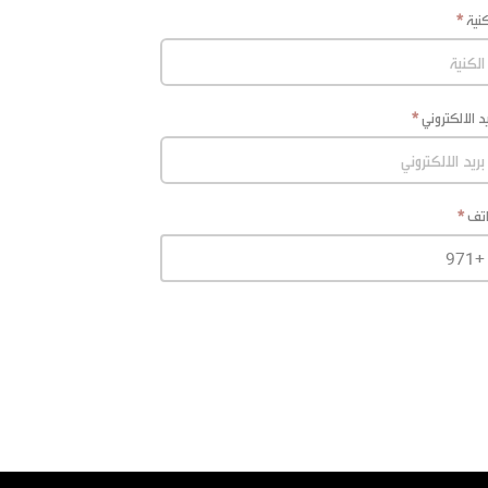
كنية
يد الالكتروني
تف