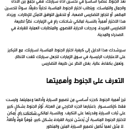
تُعدّ الجنوط عنصرًا أساسيًا في تحسين أداء سيارتك، فهي تجمع بين الأداء
والجمال والتماسك. ويتطلب اختيار الجنوط المناسبة تحليلًا دقيقًا، سواءً لتحسين
المظهر، أو لتجاوز التضاريس الصعبة، أو لتحقيق التوافق الأمثل للإطارات. ويزداد
هذا الاختيار أهميةً بالنسبة لمالكي شاحنات رام في الإمارات، نظرًا لطبيعة
التضاريس الفريدة، ودرجات الحرارة القصوى، والمتطلبات العملية للقيادة في
الصحراء والمدينة.
سيرشدك هذا الدليل إلى كيفية اختيار الجنوط المناسبة لسيارتك، مع التركيز
على الاعتبارات الرئيسية في سوق الإمارات لتجعل سيارتك تلفت الأنظار،
وتعمل بكفاءة عالية، بغض النظر عن طبيعة التضاريس.
التعرف على الجنوط وأهميتها
تبرز أهمية الجنوط كجزء أساسي من تصميم السيارة وأدائها وعمليتها، وليست
فقط كإكسسوار. باعتبارها الجزء الخارجي من العجلة، تُؤثر الجنوط بشكلٍ كبير
على ثبات السيارة وقدرتها على التكيف. وبالنسبة لمالكي
شاحنات رام،
يُمكن
لاختيار الجنوط المناسبة أن يُحسّن تجربة القيادة بشكل كبير، مُوفرًا قوةً وأناقةً
لا مثيل لهما تُكمل تصميم السيارة المتين والمتطور.