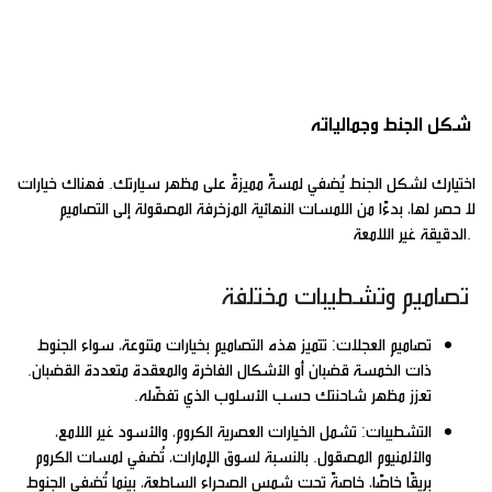
شكل الجنط وجمالياته
اختيارك لشكل الجنط يُضفي لمسةً مميزةً على مظهر سيارتك. فهناك خيارات
لا حصر لها، بدءًا من اللمسات النهائية المزخرفة المصقولة إلى التصاميم
الدقيقة غير اللامعة.
تصاميم وتشطيبات مختلفة
تصاميم العجلات: تتميز هذه التصاميم بخيارات متنوعة، سواء الجنوط
ذات الخمسة قضبان أو الأشكال الفاخرة والمعقدة متعددة القضبان.
تعزز مظهر شاحنتك حسب الأسلوب الذي تفضّله.
التشطيبات: تشمل الخيارات العصرية الكروم، والأسود غير اللامع،
والألمنيوم المصقول. بالنسبة لسوق الإمارات، تُضفي لمسات الكروم
بريقًا خاصًا، خاصةً تحت شمس الصحراء الساطعة، بينما تُضفي الجنوط