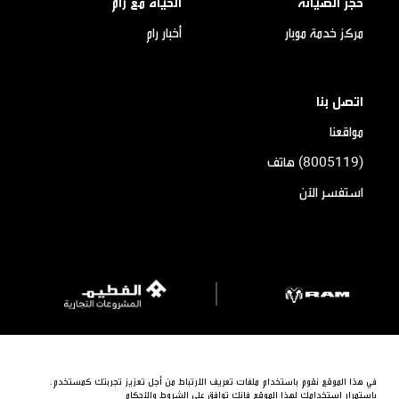
حجز الصيانة
الحياة مع رام
مركز خدمة موبار
أخبار رام
اتصل بنا
مواقعنا
(8005119) هاتف
استفسر الآن
شركة مجموعة الفطيم 2026. © جميع الحقوق محفوظة
سياسة الخصوصية
الشروط و الأحكام
سياسة ملفات الارتباط
خريطة الموقع
في هذا الموقع نقوم باستخدام ملفات تعريف الارتباط من أجل تعزيز تجربتك كمستخدم.
باستمرار استخدامك لهذا الموقع فإنك توافق على الشروط والأحكام