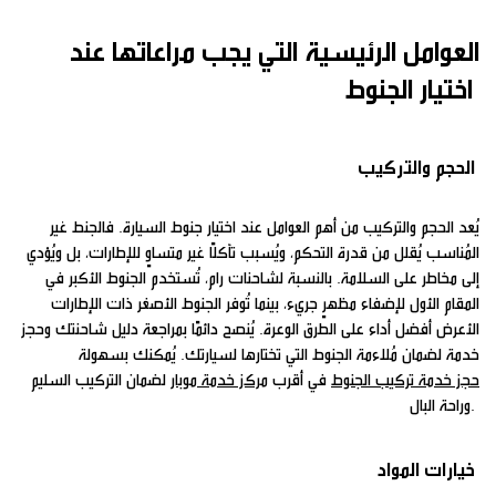
العوامل الرئيسية التي يجب مراعاتها عند
اختيار الجنوط
الحجم والتركيب
يُعد الحجم والتركيب من أهم العوامل عند اختيار جنوط السيارة. فالجنط غير
المُناسب يُقلل من قدرة التحكم، ويُسبب تآكلًا غير متساوٍ للإطارات، بل ويُؤدي
إلى مخاطر على السلامة. بالنسبة لشاحنات رام، تُستخدم الجنوط الأكبر في
المقام الأول لإضفاء مظهرٍ جريء، بينما تُوفر الجنوط الأصغر ذات الإطارات
الأعرض أفضل أداء على الطرق الوعرة. يُنصح دائمًا بمراجعة دليل شاحنتك وحجز
خدمة لضمان مُلاءمة الجنوط التي تختارها لسيارتك. يُمكنك بسهولة
حجز خدمة تركيب الجنوط
في أقرب
مركز خدمة موبار
لضمان التركيب السليم
وراحة البال.
خيارات المواد