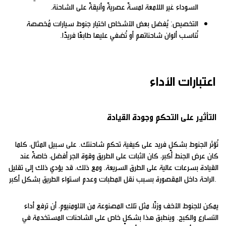
السوداء غير اللامعة لمسةً عصريةً وأنيقةً على الشاحنة.
التخصيص: يُفضل بعض الأشخاص اختيار جنوط سيارات مُخصصة
تُناسب ألوان شاحناتهم أو تُضفي عليها طابعًا فريدًا.
اعتبارات الأداء
التأثير على التحكم وجودة القيادة
تُؤثر الجنوط بشكلٍ فريد على كيفية تحكم شاحنتك. على سبيل المثال، كلما
كان عرض الجنط أكبر، كان الثبات على الطريق وقوة الجر أفضل، خاصةً عند
القيادة بسرعات عالية على الطرق السريعة. ومع ذلك، قد يؤدي ذلك إلى تقليل
الراحة داخل المقصورة بسبب نقل المطبات وعدم استواء الطريق بشكل أكبر.
يمكن للجنوط الأخف وزنًا، مثل تلك المصنوعة من الألومنيوم، أن ترفع أداء
التسارع والكبح. وينطبق هذا بشكلٍ خاص على الشاحنات المستخدمة في