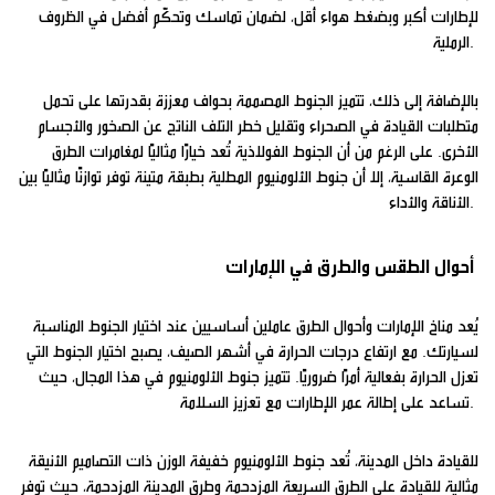
لإطارات أكبر وبضغط هواء أقل، لضمان تماسك وتحكّم أفضل في الظروف
الرملية.
بالإضافة إلى ذلك، تتميز الجنوط المصممة بحواف معززة بقدرتها على تحمل
متطلبات القيادة في الصحراء وتقليل خطر التلف الناتج عن الصخور والأجسام
الأخرى. على الرغم من أن الجنوط الفولاذية تُعد خيارًا مثاليًا لمغامرات الطرق
الوعرة القاسية، إلا أن جنوط الألومنيوم المطلية بطبقة متينة توفر توازنًا مثاليًا بين
الأناقة والأداء.
أحوال الطقس والطرق في الإمارات
يُعد مناخ الإمارات وأحوال الطرق عاملين أساسيين عند اختيار الجنوط المناسبة
لسيارتك. مع ارتفاع درجات الحرارة في أشهر الصيف، يصبح اختيار الجنوط التي
تعزل الحرارة بفعالية أمرًا ضروريًا. تتميز جنوط الألومنيوم في هذا المجال، حيث
تساعد على إطالة عمر الإطارات مع تعزيز السلامة.
للقيادة داخل المدينة، تُعد جنوط الألومنيوم خفيفة الوزن ذات التصاميم الأنيقة
مثالية للقيادة على الطرق السريعة المزدحمة وطرق المدينة المزدحمة، حيث توفر