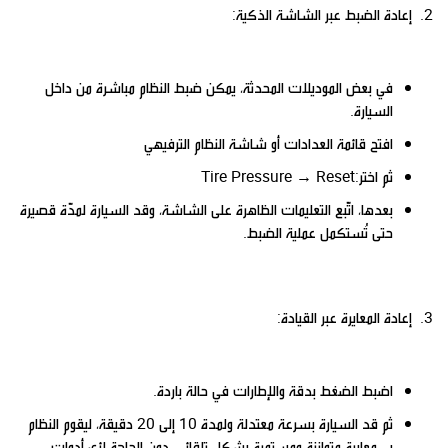
2. إعادة الضبط عبر الشاشة الذكية:
في بعض الموديلات المحدثة، يمكن ضبط النظام مباشرة من داخل
السيارة.
افتح قائمة العدادات أو شاشة النظام الترفيهي
ثم اختر:Tire Pressure → Reset
بعدها، اتّبع التعليمات الظاهرة على الشاشة، وقد السيارة لمدّة قصيرة
حتى تُستكمل عملية الضبط.
3. إعادة المعايرة عبر القيادة:
اضبط الضغط بدقة والإطارات في حالة باردة.
ثم قد السيارة بسرعة معتدلة ولمدة 10 إلى 20 دقيقة، ليقوم النظام
بـ معايرةٍ متوازنة ومستمرة بشكل تلقائي، دون الحاجة لأي أدوات