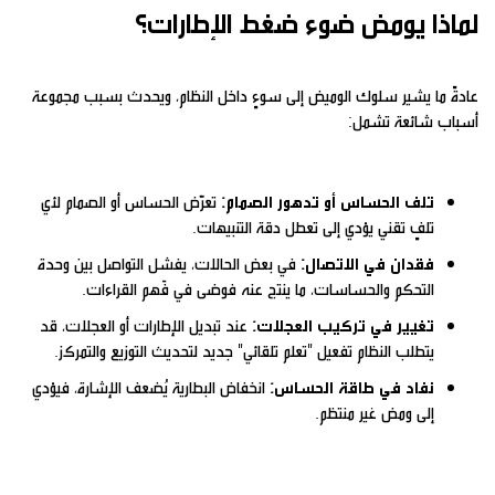
لماذا يومض ضوء ضغط الإطارات؟
عادةً ما يشير سلوك الوميض إلى سوءٍ داخل النظام، ويحدث بسبب مجموعة
أسباب شائعة تشمل:
تلف الحساس أو تدهور الصمام:
تعرّض الحساس أو الصمام لأي
تلفٍ تقني يؤدي إلى تعطل دقة التنبيهات.
فقدان في الاتصال:
في بعض الحالات، يفشل التواصل بين وحدة
التحكم والحساسات، ما ينتج عنه فوضى في فَهم القراءات.
تغيير في تركيب العجلات:
عند تبديل الإطارات أو العجلات، قد
يتطلب النظام تفعيل "تعلم تلقائي" جديد لتحديث التوزيع والتمركز.
نفاد في طاقة الحساس:
انخفاض البطارية يُضعف الإشارة، فيؤدي
إلى ومض غير منتظم.