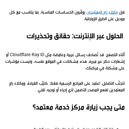
فإن
وكلاء رام المعتمدون
يوفّرون الحساسات المناسبة، بما يتناسب مع كل
موديل على الطرق الإماراتية.
الحلول عبر الإنترنت: حقائق وتحذيرات
أثناء التصفح، قد تُصادف رسائل غريبة وغامضة مثل Cloudflare Ray ID أو
إشعارات حظر غير مبررة، هذه مشكلات في الموقع نفسه، وليست مؤشرات
على مشكلة في مركبتك.
لتجنّب التضليل، اعتمد على المراجع الرسمية فقط: كتيّب القيادة، ووكلاء رام
المعتمدين لفهم المصدر الأضمن لأي إجراء أو توجيه تقني.
متى يجب زيارة مركز خدمة معتمد؟
إذا كان الضوء يومض باستمرار ولا يختفي بعد الضبط.