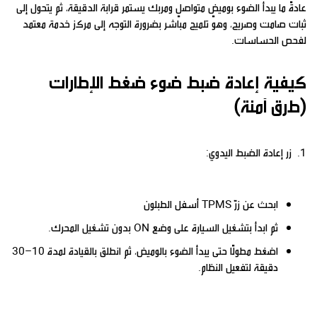
عادةً ما يبدأ الضوء بوميضٍ متواصلٍ ومربك يستمر قرابة الدقيقة، ثم يتحول إلى
ثبات صامت وصريح، وهو تلميح مباشر بضرورة التوجه إلى مركز خدمة معتمد
لفحص الحساسات.
كيفية إعادة ضبط ضوء ضغط الإطارات
(طرق آمنة)
1. زر إعادة الضبط اليدوي:
ابحث عن زرّ TPMS أسفل الطبلون
ثم ابدأ بتشغيل السيارة على وضع ON بدون تشغيل المحرك.
اضغط مطولًا حتى يبدأ الضوء بالوميض، ثم انطلق بالقيادة لمدة 10–30
دقيقة لتفعيل النظام.