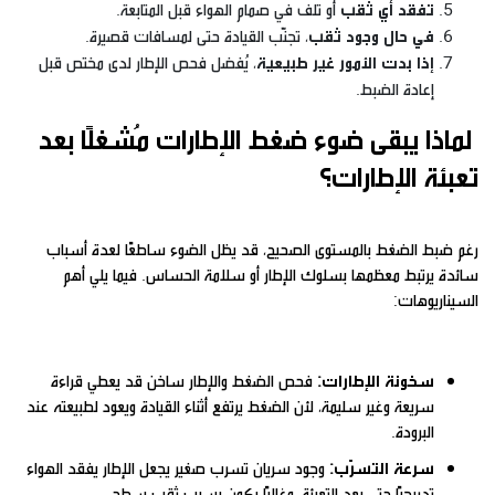
تفقد أي ثقب
أو تلف في صمام الهواء قبل المتابعة.
في حال وجود ثقب
، تجنّب القيادة حتى لمسافات قصيرة.
إذا بدت الأمور غير طبيعية
، يُفضل فحص الإطار لدى مختص قبل
إعادة الضبط.
لماذا يبقى ضوء ضغط الإطارات مُشغلًا بعد
تعبئة الإطارات؟
رغم ضبط الضغط بالمستوى الصحيح، قد يظل الضوء ساطعًا لعدة أسباب
سائدة يرتبط معظمها بسلوك الإطار أو سلامة الحساس. فيما يلي أهم
السيناريوهات:
سخونة الإطارات:
فحص الضغط والإطار ساخن قد يعطي قراءة
سريعة وغير سليمة، لأن الضغط يرتفع أثناء القيادة ويعود لطبيعته عند
البرودة.
سرعة التسرّب:
وجود سريان تسرب صغير يجعل الإطار يفقد الهواء
تدريجيًا حتى بعد التعبئة، وغالبًا يكون بسبب ثقبٍ سطحي.