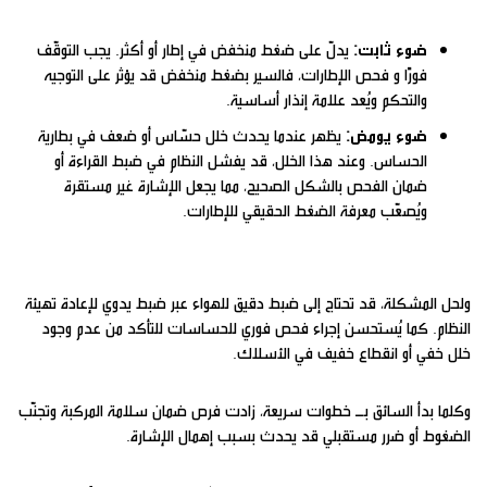
ضوء ثابت:
يدلّ على ضغط منخفض في إطار أو أكثر. يجب التوقّف
فورًا و فحص الإطارات، فالسير بضغط منخفض قد يؤثر على التوجيه
والتحكم ويُعد علامة إنذار أساسية.
ضوء يومض:
يظهر عندما يحدث خلل حسّاس أو ضعف في بطارية
الحساس. وعند هذا الخلل، قد يفشل النظام في ضبط القراءة أو
ضمان الفحص بالشكل الصحيح، مما يجعل الإشارة غير مستقرة
ويُصعّب معرفة الضغط الحقيقي للإطارات.
ولحل المشكلة، قد تحتاج إلى ضبط دقيق للهواء عبر ضبط يدوي لإعادة تهيئة
النظام. كما يُستحسن إجراء فحص فوري للحساسات للتأكد من عدم وجود
خلل خفي أو انقطاع خفيف في الأسلاك.
وكلما بدأ السائق بـ خطوات سريعة، زادت فرص ضمان سلامة المركبة وتجنّب
الضغوط أو ضرر مستقبلي قد يحدث بسبب إهمال الإشارة.