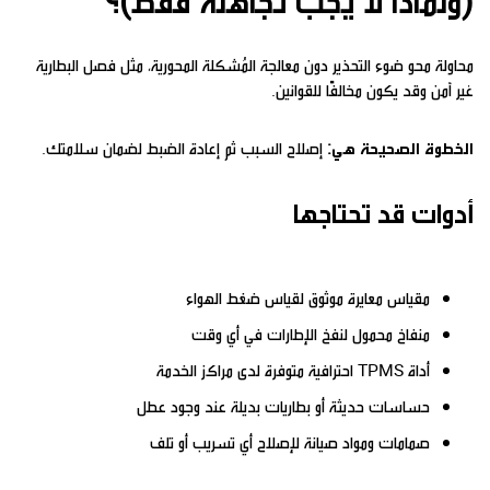
(ولماذا لا يجب تجاهله فقط)؟
محاولة محو ضوء التحذير دون معالجة المُشكلة المحورية، مثل فصل البطارية
غير آمن وقد يكون مخالفًا للقوانين.
الخطوة الصحيحة هي:
إصلاح السبب ثم إعادة الضبط لضمان سلامتك.
أدوات قد تحتاجها
مقياس معايرة موثوق لقياس ضغط الهواء
منفاخ محمول لنفخ الإطارات في أي وقت
أداة TPMS احترافية متوفرة لدى مراكز الخدمة
حساسات حديثة أو بطاريات بديلة عند وجود عطل
صمامات ومواد صيانة لإصلاح أي تسريب أو تلف