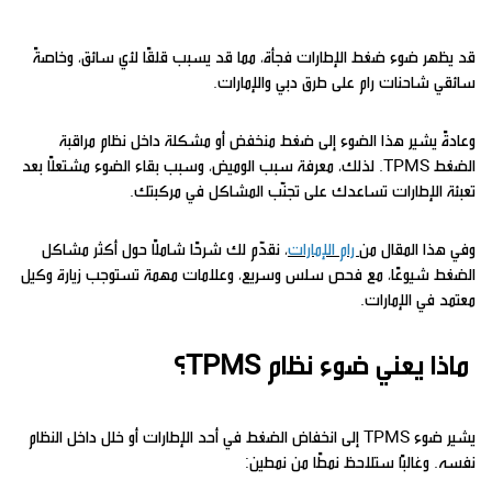
قد يظهر ضوء ضغط الإطارات فجأة، مما قد يسبب قلقًا لأي سائق، وخاصةً
سائقي شاحنات رام على طرق دبي والإمارات.
وعادةً يشير هذا الضوء إلى ضغط منخفض أو مشكلة داخل نظام مراقبة
الضغط TPMS. لذلك، معرفة سبب الوميض، وسبب بقاء الضوء مشتعلًا بعد
تعبئة الإطارات تساعدك على تجنّب المشاكل في مركبتك.
وفي هذا المقال من
رام الإمارات
، نقدّم لك شرحًا شاملًا حول أكثر مشاكل
الضغط شيوعًا، مع فحص سلس وسريع، وعلامات مهمة تستوجب زيارة وكيل
معتمد في الإمارات.
ماذا يعني ضوء نظام TPMS؟
يشير ضوء TPMS إلى انخفاض الضغط في أحد الإطارات أو خلل داخل النظام
نفسه. وغالبًا ستلاحظ نمطًا من نمطين: