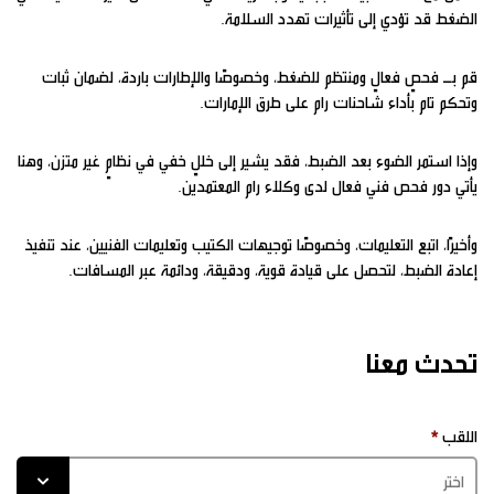
الضغط قد تؤدي إلى تأثيرات تهدد السلامة.
قم بـ فحصٍ فعالٍ ومنتظم للضغط، وخصوصًا والإطارات باردة، لضمان ثبات
وتحكم تام بأداء شاحنات رام على طرق الإمارات.
وإذا استمر الضوء بعد الضبط، فقد يشير إلى خللٍ خفي في نظامٍ غير متزن، وهنا
يأتي دور فحص فني فعال لدى وكلاء رام المعتمدين.
وأخيرًا، اتبع التعليمات، وخصوصًا توجيهات الكتيب وتعليمات الفنيين، عند تنفيذ
إعادة الضبط، لتحصل على قيادة قوية، ودقيقة، ودائمة عبر المسافات.
تحدث معنا
اللقب