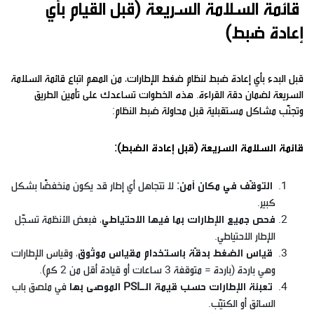
قائمة السلامة السريعة (قبل القيام بأي
إعادة ضبط)
قبل البدء بأي إعادة ضبط لنظام ضغط الإطارات، من المهم اتباع قائمة السلامة
السريعة لضمان دقة القراءة. هذه الخطوات تساعدك على تأمين الطريق
وتجنّب مشاكل مستقبلية قبل محاولة ضبط النظام:
قائمة السلامة السريعة (قبل إعادة الضبط):
التوقّف في مكان آمن:
لا تتجاهل أي إطار قد يكون منخفضًا بشكل
كبير.
فحص جميع الإطارات بما فيها الاحتياطي
، فبعض الأنظمة تسجّل
الإطار الاحتياطي.
قياس الضغط بدقّة باستخدام مقياس موثوق
، وقياس الإطارات
وهي باردة (باردة = متوقفة 3 ساعات أو قيادة أقل من 2 كم).
تعبئة الإطارات حسب قيمة الـPSI الموصى بها
في ملصق باب
السائق أو الكتيّب.