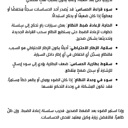
سوء قراءة الحساس:
قد يُصدر أحد الحساسات سجلًّا منخفضًا أو
معطوبًا إذا كان ضعيفًا أو يحتاج استبدالًا.
الحاجة لإعادة ضبط النظام:
بعض سيارات رام تحتاج إلى سِلسلة
خطوات لإعادة الضبط حتى يستطيع النظام سحب القراءة الجديدة
وتحديثها بشكل صحيح.
سلامة الإطار الاحتياطي:
أحيانًا يكون الإطار الاحتياطي هو السبب،
فالنظام يسجّل أي انخفاض في أي إطار داخل السيارة.
سقوط بطارية الحساس:
ضعف البطارية يؤدي إلى سوء إرسالٍ
للإشارة أو سِجل ضغطٍ متقطع.
سوء في وحدة النظام:
إذا كان الضوء يومض أو يظهر خطأ مستمرًا،
فقد تكون المشكلة في وحدة التحكم نفسها.
وإذا استمر الضوء بعد الضغط الصحيح، فجرب سلسلة إعادة الضبط. وإن ظلّ
ظاهرًا، فالأفضل زيارة وكيل معتمد لفحص الحساسات.